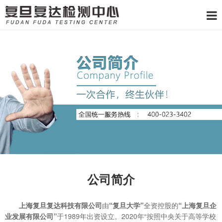
公司简介
上海复旦复达科技有限公司
由
“复旦大学”
全资控股的
“上海复旦企
业发展有限公司”
于1989年出资设立。2020年“按照中央关于高等学校